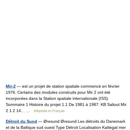
Mir-2
— est un projet de station spatiale commencé en février
1976. Certains des modules construits pour Mir 2 ont été
incorporées dans la Station spatiale internationale (ISS).
Sommaire 1 Histoire du projet 1.1 De 1981 à 1987: KB Saliout Mir
2 1.2 14… …
Wikipédia en Français
Détroit du Sund
— Øresund Øresund Les détroits du Danemark
et de la Baltique sud ouest Type Détroit Localisation Kattegat mer