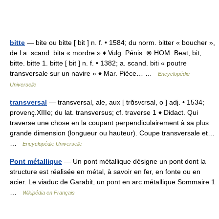
bitte
— bite ou bitte [ bit ] n. f. • 1584; du norm. bitter « boucher »,
de l a. scand. bita « mordre » ♦ Vulg. Pénis. ⊗ HOM. Beat, bit,
bitte. bitte 1. bitte [ bit ] n. f. • 1382; a. scand. biti « poutre
transversale sur un navire » ♦ Mar. Pièce… …
Encyclopédie
Universelle
transversal
— transversal, ale, aux [ trɑ̃svɛrsal, o ] adj. • 1534;
provenç.XIIIe; du lat. transversus; cf. traverse 1 ♦ Didact. Qui
traverse une chose en la coupant perpendiculairement à sa plus
grande dimension (longueur ou hauteur). Coupe transversale et…
…
Encyclopédie Universelle
Pont métallique
— Un pont métallique désigne un pont dont la
structure est réalisée en métal, à savoir en fer, en fonte ou en
acier. Le viaduc de Garabit, un pont en arc métallique Sommaire 1
…
Wikipédia en Français