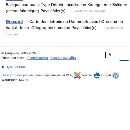
Baltique sud ouest Type Détroit Localisation Kattegat mer Baltique
(océan Atlantique) Pays côtier(s) …
Wikipédia en Français
Øresund
— Carte des détroits du Danemark avec l Øresund en
haut à droite. Géographie humaine Pays côtier(s) …
Wikipédia en
Français
© Академик, 2000-2026
18+
Обратная связь:
Техподдержка
,
Реклама на сайте
👣 Путешествия
Экспорт словарей на сайты
, сделанные на PHP,
Joomla,
Drupal,
WordPress, MODx.