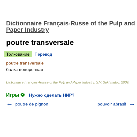
Dictionnaire Français-Russe of the Pulp and
Paper Industry
poutre transversale
Толкование
Перевод
poutre transversale
балка поперечная
Dictionnaire Français-Russe of the Pulp and Paper Industry
.
S.V. Bakhmutov
.
2009
.
Игры ⚽
Нужно сделать НИР?
poutre de pignon
pouvoir abrasif