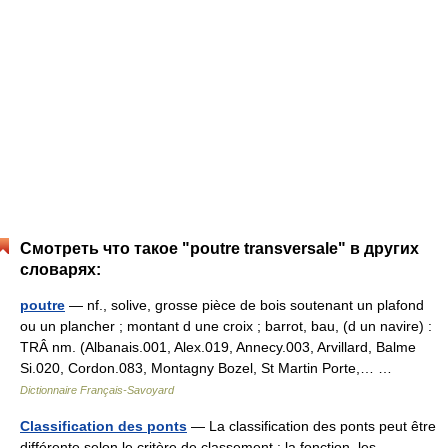
Смотреть что такое "poutre transversale" в других
словарях:
poutre
— nf., solive, grosse pièce de bois soutenant un plafond
ou un plancher ; montant d une croix ; barrot, bau, (d un navire) :
TRÂ nm. (Albanais.001, Alex.019, Annecy.003, Arvillard, Balme
Si.020, Cordon.083, Montagny Bozel, St Martin Porte,… …
Dictionnaire Français-Savoyard
Classification des ponts
— La classification des ponts peut être
différente selon le critère de classement : la fonction, les